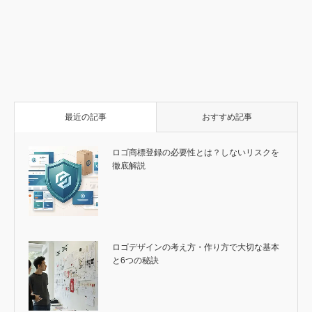
の
画
か
療・
療・
出
の
の
商
ブ
像
ら
ク
ク
版
ス
よ
品
ラ
側
d
リ
リ
よ
プ
う
サ
ン
面
と
ニ
ニ
り
ラ
な
ム
デ
図
マ
ッ
ッ
発
ッ
色
ネ
ィ
キ
ク
ク
売
シ
に
イ
ン
︎@dxbranding
ア
施
施
さ
ュ
包
ル
グ
ー
設
設
れ
に
ま
の
デ
ト
の
の
ま
包
れ
背
ザ
を
ロ
ブ
し
ま
た
景
イ
テ
ゴ
ラ
た！
れ
大
画
ン
ー
制
ン
る
文
像
マ
作
デ
コ
字
︎@dxbranding
に
か
ィ
ス
A
︎@dxbranding
最近の記事
おすすめ記事
し
ら
ン
メ
の
た
ブ
グ
テ
3D
ロ
ラ
デ
ィ
画
ゴ
ン
ザ
ッ
像
デ
デ
イ
ロゴ商標登録の必要性とは？しないリスクを
ク
側
ザ
ィ
ン
プ
面
徹底解説
イ
ン
ロ
図
ン・
グ
︎@dxbranding
ダ
パ
デ
ク
︎@dxbranding
ッ
ザ
ト
ケ
イ
デ
ー
ン
ザ
ジ・
イ
プ
︎@dxbranding
ン
ロ
ダ
ロゴデザインの考え方・作り方で大切な基本
︎@dxbranding
ク
と6つの秘訣
ト
デ
ザ
イ
ン
︎@dxbranding